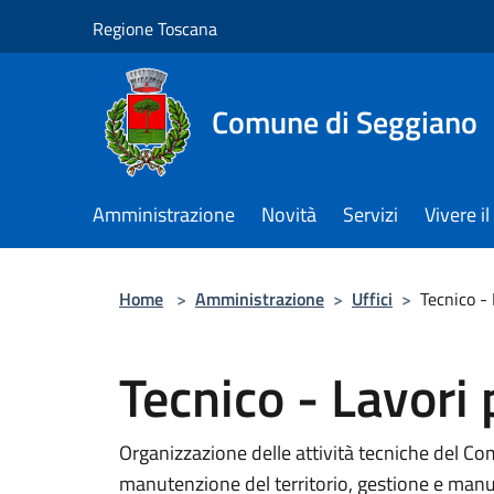
Salta al contenuto principale
Regione Toscana
Comune di Seggiano
Amministrazione
Novità
Servizi
Vivere 
Home
>
Amministrazione
>
Uffici
>
Tecnico - 
Tecnico - Lavori 
Organizzazione delle attività tecniche del Com
manutenzione del territorio, gestione e manu