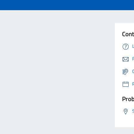
Cont
Prob