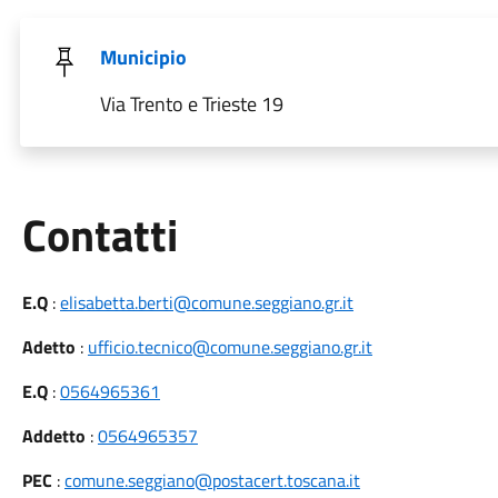
Municipio
Via Trento e Trieste 19
Utili
Contatti
E.Q
:
elisabetta.berti@comune.seggiano.gr.it
Adetto
:
ufficio.tecnico@comune.seggiano.gr.it
E.Q
:
0564965361
Addetto
:
0564965357
PEC
:
comune.seggiano@postacert.toscana.it