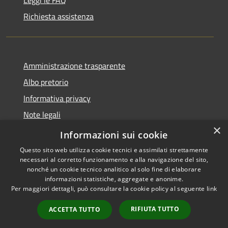
Richiesta assistenza
Amministrazione trasparente
Albo pretorio
Informativa privacy
Note legali
×
Dichiarazione di accessibilità
Informazioni sui cookie
Questo sito web utilizza cookie tecnici e assimilati strettamente
necessari al corretto funzionamento e alla navigazione del sito,
nonché un cookie tecnico analitico al solo fine di elaborare
informazioni statistiche, aggregate e anonime.
RSS
Copyright © 2026 • Comune di
Per maggiori dettagli, può consultare la cookie policy al seguente
link
Accessibilità
Seggiano • Powered by
Privacy
Municipium
Accesso
•
RIFIUTA TUTTO
ACCETTA TUTTO
Cookie
redazione