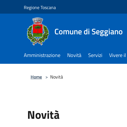
Salta al contenuto principale
Regione Toscana
Comune di Seggiano
Amministrazione
Novità
Servizi
Vivere 
Home
>
Novità
Novità