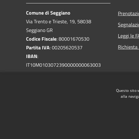
Comune di Seggiano
Prenotaz
Via Trento e Trieste, 19, 58038
Segnalazi
Seggiano GR
Leggi le 
Codice Fiscale
: 80001670530
Richiesta
Partita IVA
: 00205620537
IBAN
:
IT10M0103072390000000063003
PEC
:
comune.seggiano@postacert.toscana.it
Questo sito 
Centralino Unico
: 0564 965370
alla navig
RSS
Accessibilità
Privacy
Cookie
Mappa de