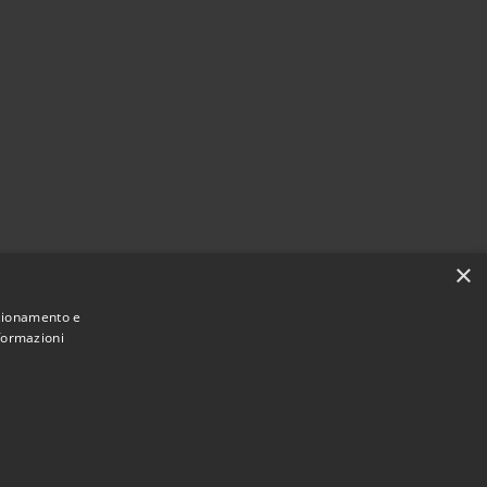
×
nzionamento e
nformazioni
Municipium
Accesso redazione
 Seggiano • Powered by
•