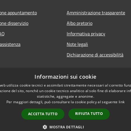
ione appuntamento
Amministrazione trasparente
one disservizio
Albo pretorio
FAQ
Informativa privacy
 assistenza
Note legali
Dichiarazione di accessibilità
Informazioni sui cookie
web utilizza cookie tecnici e assimilati strettamente necessari al corretto fu
azione del sito, nonché un cookie tecnico analitico al solo fine di elaborare i
statistiche, aggregate e anonime.
Per maggiori dettagli, può consultare la cookie policy al seguente
link
RIFIUTA TUTTO
ACCETTA TUTTO
l sito
Copyright © 2026 • Comune di
MOSTRA DETTAGLI