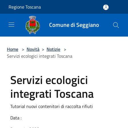
Salta al contenuto principale
Regione Toscana
Comune di Seggiano
Home
>
Novità
>
Notizie
>
Servizi ecologici integrati Toscana
Servizi ecologici
integrati Toscana
Tutorial nuovi contenitori di raccolta rifiuti
Data :