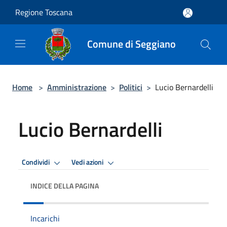
Salta al contenuto principale
Regione Toscana
Comune di Seggiano
Home
>
Amministrazione
>
Politici
>
Lucio Bernardelli
Lucio Bernardelli
Condividi
Vedi azioni
INDICE DELLA PAGINA
Incarichi