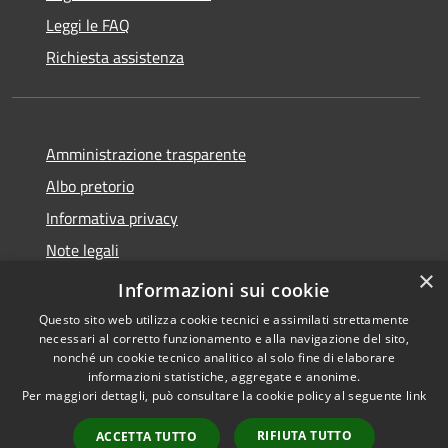
Leggi le FAQ
Richiesta assistenza
Amministrazione trasparente
Albo pretorio
Informativa privacy
Note legali
×
Dichiarazione di accessibilità
Informazioni sui cookie
Questo sito web utilizza cookie tecnici e assimilati strettamente
necessari al corretto funzionamento e alla navigazione del sito,
nonché un cookie tecnico analitico al solo fine di elaborare
informazioni statistiche, aggregate e anonime.
RSS
Copyright © 2026 • Comune di
Per maggiori dettagli, può consultare la cookie policy al seguente
link
Accessibilità
Seggiano • Powered by
Privacy
Municipium
Accesso
•
RIFIUTA TUTTO
ACCETTA TUTTO