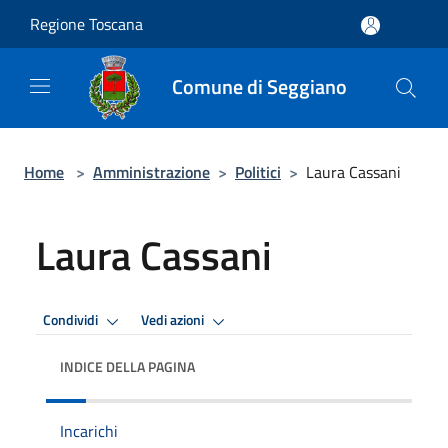
Salta al contenuto principale
Regione Toscana
Comune di Seggiano
Home
>
Amministrazione
>
Politici
>
Laura Cassani
Laura Cassani
Condividi
Vedi azioni
INDICE DELLA PAGINA
Incarichi